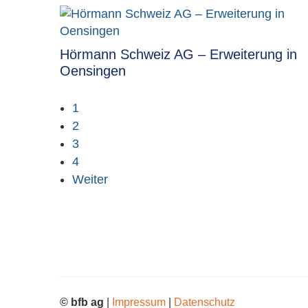
Hörmann Schweiz AG – Erweiterung in
Oensingen
1
2
3
4
Weiter
© bfb ag
|
Impressum
|
Datenschutz