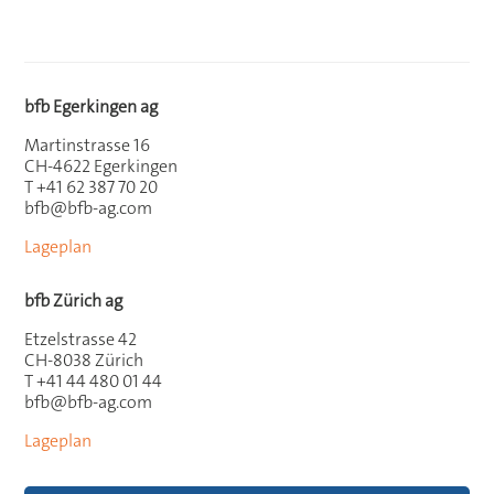
bfb Egerkingen ag
Martinstrasse 16
CH-4622 Egerkingen
T +41 62 387 70 20
bfb@bfb-ag.com
Lageplan
bfb Zürich ag
Etzelstrasse 42
CH-8038 Zürich
T +41 44 480 01 44
bfb@bfb-ag.com
Lageplan