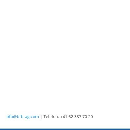
Mobimo AG –
Aeschbachquartier
Gastrosocial Aarau
bfb@bfb-ag.com
| Telefon: +41 62 387 70 20