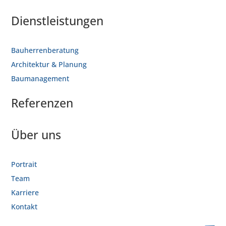
Dienstleistungen
Bauherrenberatung
Architektur & Planung
Baumanagement
Alle
Architektur
Referenzen
Bauherrenberatung
Baumanagement
Über uns
Büro/Verwaltung
Gesundheitswesen
Gewerbe/Industrie
Portrait
Hochhaus
Team
Hotel/Gastro
Karriere
Logistik
Kontakt
öffentliche Hand