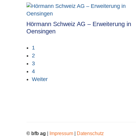
Hörmann Schweiz AG – Erweiterung in
Oensingen
1
2
3
4
Weiter
© bfb ag
|
Impressum
|
Datenschutz