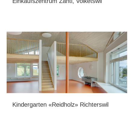
Einkaufszentrum Zänti, Volketswil
Kindergarten «Reidholz» Richterswil