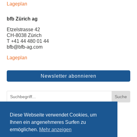
Lageplan
bfb Zürich ag
Etzelstrasse 42
CH-8038 Zürich
T +41 44 480 01 44
bfb@bfb-ag.com
Lageplan
Newsletter abonnieren
© bfb ag
|
Impressum
|
Datenschutz
Diese Webseite verwendet Cookies, um
Ihnen ein angenehmeres Surfen zu
ermöglichen.
Mehr anzeigen