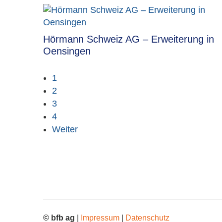
Hörmann Schweiz AG – Erweiterung in
Oensingen
1
2
3
4
Weiter
© bfb ag
|
Impressum
|
Datenschutz