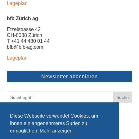
Lageplan
bfb Zürich ag
Etzelstrasse 42
CH-8038 Zürich
T +41 44 480 01 44
bfb@bfb-ag.com
Lageplan
Newsletter abonnieren
© bfb ag
|
Impressum
|
Datenschutz
Diese Webseite verwendet Cookies, um
Ihnen ein angenehmeres Surfen zu
ermöglichen.
Mehr anzeigen